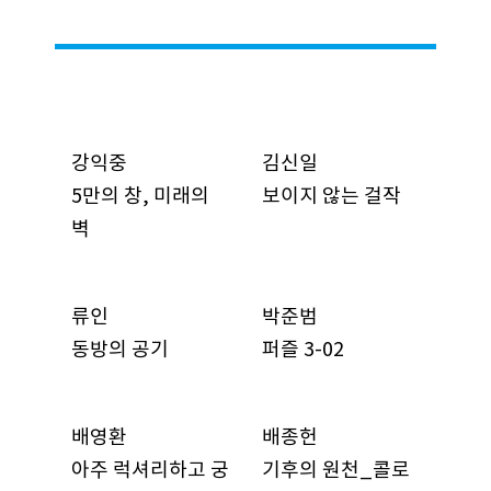
강익중
김신일
5만의 창, 미래의
보이지 않는 걸작
벽
류인
박준범
동방의 공기
퍼즐 3-02
배영환
배종헌
아주 럭셔리하고 궁
기후의 원천_콜로