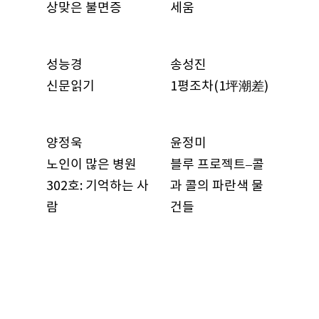
상맞은 불면증
세움
성능경
송성진
신문읽기
1평조차(1坪潮差)
양정욱
윤정미
노인이 많은 병원
블루 프로젝트–콜
302호: 기억하는 사
과 콜의 파란색 물
람
건들
윤정미
이상남
핑크 프로젝트–지
풍경의 알고리듬
우와 지우의 핑크색