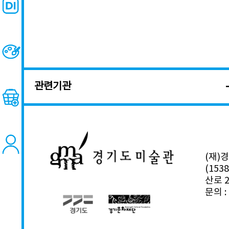
관련기관
(재)
(15
산로 2
문의 : 