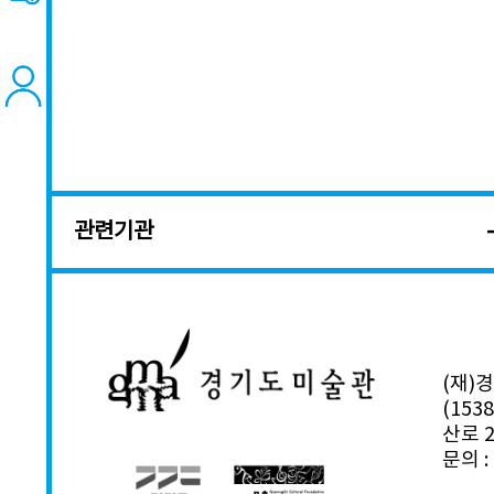
관련기관
(재)
(15
산로 2
문의 : 